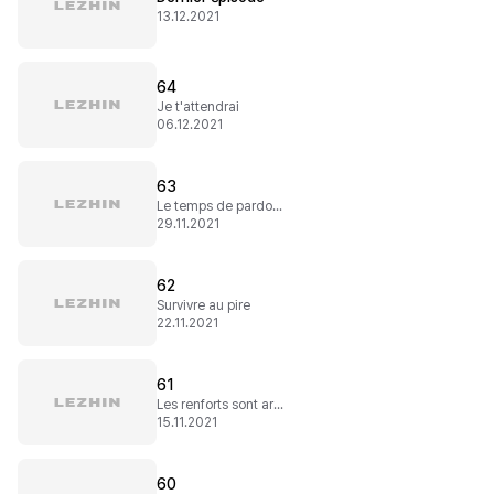
13.12.2021
64
Je t'attendrai
06.12.2021
63
Le temps de pardonner
29.11.2021
62
Survivre au pire
22.11.2021
61
Les renforts sont arrivés !
15.11.2021
60