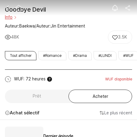
Goodbye Devil
Goodbye Devil
Info
Auteur:Baekwa/Auteur:Jin Entertainment
48K
3.5K
Tout afficher
#Romance
#Drama
#LUNDI
#WUF
WUF: 72 heures
WUF disponible
Prêt
Acheter
Achat sélectif
Le plus récent
Dernier épisode