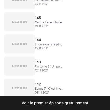
La classe d'un héritier VS un piètre fils de baron
22.11.2021
145
Contre Face d'huile
19.11.2021
144
Encore dans le pétrin
15.11.2021
143
Fin tome 2 : Un point pour la cadette de Northian
12.11.2021
142
Bonus 7 : C'est l'heure du duel !
08.11.2021
Voir le premier épisode gratuitement
141