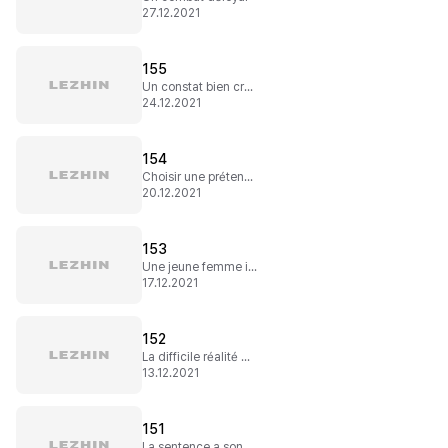
27.12.2021
155
Un constat bien cruel
24.12.2021
154
Choisir une prétendante
20.12.2021
153
Une jeune femme inoubliable
17.12.2021
152
La difficile réalité du monde
13.12.2021
151
La sentence a sonné !