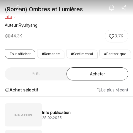
(Roman) Ombre
(Roman) Ombres et Lumières
Info
Auteur:Ryuhyang
44.3K
3.7K
Tout afficher
#Romance
#Sentimental
#Fantastique
Prêt
Acheter
Achat sélectif
Le plus récent
Info publication
28.02.2025