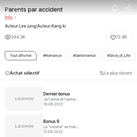
Parents par ac
Parents par accident
Info
Auteur:Lee jung/Auteur:Kang ki
344.3K
12.4K
Tout afficher
#Romance
#Sentimental
#Slice_of_Life
Achat sélectif
Le plus récent
Dernier bonus
Je t'aime et t'aimerai
19.06.2022
Bonus 9
La "voisine" se met une mine !
12.06.2022