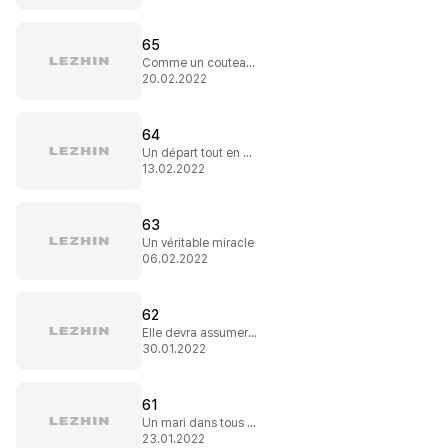
65
Comme un couteau dans le dos
20.02.2022
64
Un départ tout en émotions
13.02.2022
63
Un véritable miracle
06.02.2022
62
Elle devra assumer ses actes !
30.01.2022
61
Un mari dans tous ses états
23.01.2022