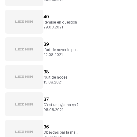
40
Remise en question
29.08.2021
39
L'art de noyer le poisson
22.08.2021
38
Nuit de noces
15.08.2021
37
C'est un pyjama ça ?
08.08.2021
36
Obsédés par la mariée