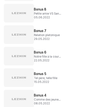
Bonus 8
Petite amie VS Sangsue
05.06.2022
Bonus 7
Relation platonique
29.05.2022
Bonus 6
Notre fille à la course en tandem
22.05.2022
Bonus 5
Tel père, telle fille
15.05.2022
Bonus 4
Comme des jeunes mariés !
08.05.2022