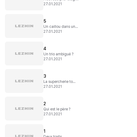
27.01.2021
5
Un caillou dans une chaussure
27.01.2021
4
Un trio ambiguë ?
27.01.2021
3
La supercherie tombe à l'eau
27.01.2021
2
Qui est le père ?
27.01.2021
1
Deux traits