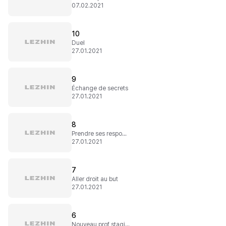
07.02.2021
10
Duel
27.01.2021
9
Échange de secrets
27.01.2021
8
Prendre ses responsabilités
27.01.2021
7
Aller droit au but
27.01.2021
6
Nouveau prof stagiaire