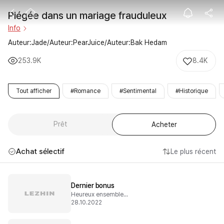
Piégée dans un
Piégée dans un mariage frauduleux
Info
Auteur:Jade/Auteur:PearJuice/Auteur:Bak Hedam
253.9K
8.4K
Tout afficher
#Romance
#Sentimental
#Historique
Prêt
Acheter
Achat sélectif
Le plus récent
Dernier bonus
Heureux ensemble à jamais
28.10.2022