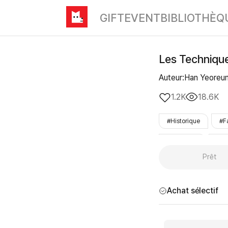
GIFT
EVENT
BIBLIOTHÈQ
Les Technique
Auteur:Han Yeoreu
1.2K
18.6K
#Historique
#F
#complète
#sé
Prêt
Achat sélectif