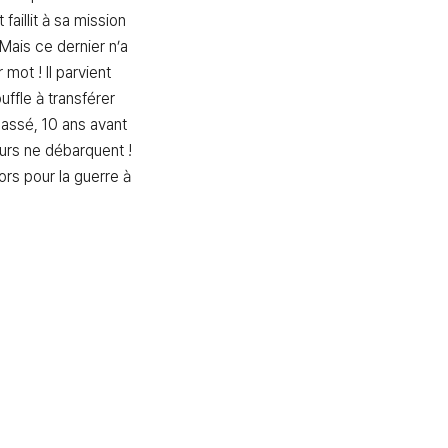
faillit à sa mission 
ais ce dernier n’a 
mot ! Il parvient 
ffle à transférer 
assé, 10 ans avant 
urs ne débarquent ! 
ors pour la guerre à 