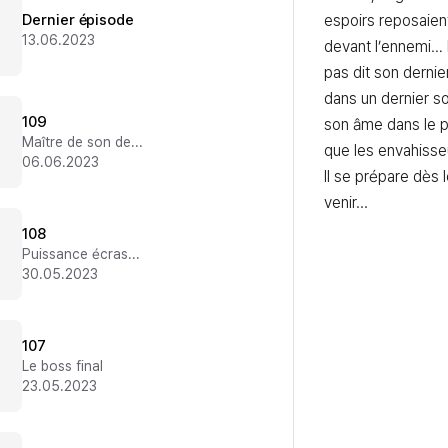
Dernier épisode
espoirs reposaient 
13.06.2023
devant l’ennemi… M
pas dit son dernier 
dans un dernier sou
109
son âme dans le p
Maître de son destin
que les envahisse
06.06.2023
Il se prépare dès l
venir...
108
Puissance écrasante
30.05.2023
107
Le boss final
23.05.2023