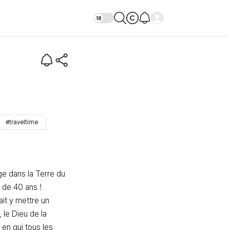
 Célestes du Dieu Guerrier
#traveltime
ge dans la Terre du 
 de 40 ans ! 
ait y mettre un 
le Dieu de la 
 en qui tous les 