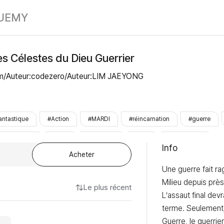
Les Techniques
UE
MY
s Célestes du Dieu Guerrier
m/Auteur:codezero/Auteur:LIM JAEYONG
antastique
#Action
#MARDI
#réincarnation
#guerre
rie_complète
#finie
#terminée
#Prêt
#LezhinOnly
Info
Acheter
Une guerre fait ra
Milieu depuis près
Le plus récent
L’assaut final devr
terme. Seulement, 
Guerre, le guerrier