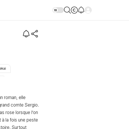
erée d'or
ekai
êt
 roman, elle 
 grand comte Sergio. 
as rose lorsque l’on 
 à la fois une peste 
stoire. Surtout 