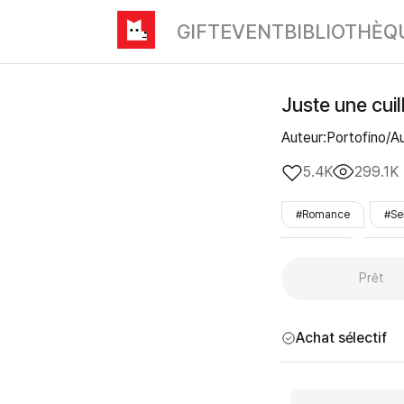
GIFT
EVENT
BIBLIOTHÈQ
Juste une cuil
Auteur:Portofino/A
5.4K
299.1K
#Romance
#Se
#mariage
#jalo
Prêt
#LezhinOnly
Achat sélectif