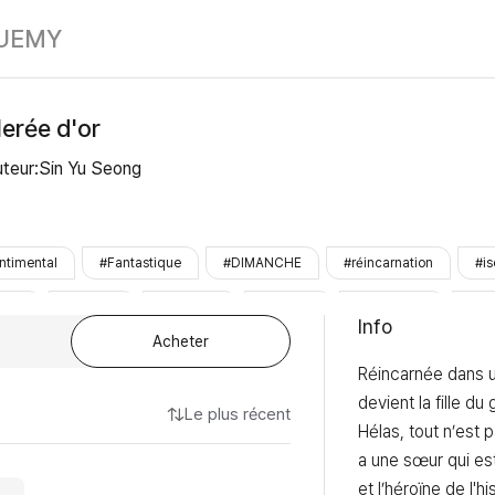
Juste une cuill
UE
MY
lerée d'or
uteur:Sin Yu Seong
ntimental
#Fantastique
#DIMANCHE
#réincarnation
#is
usie
#badgirl
#héritage
#cuillère
#méchante
#Pr
Info
Acheter
Réincarnée dans un
devient la fille du
Le plus récent
Hélas, tout n’est p
a une sœur qui est
et l’héroïne de l'hi