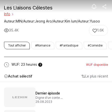
Les Liaisons C
Les Liaisons Célestes
Info
Auteur:MIN/Auteur:Jeong Aro/Auteur:Kim lum/Auteur:Yusoo
35.4K
1.6K
Tout afficher
#Romance
#Fantastique
#Comédie
WUF: 23 heures
WUF disponible
Achat sélectif
Le plus récent
Dernier épisode
Digne d'un conte de fée
29.08.2023