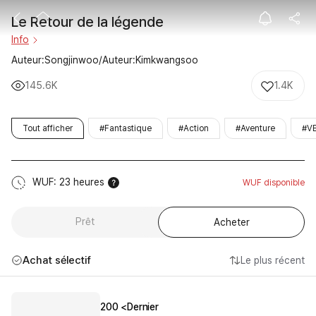
Le Retour de l
Le Retour de la légende
Info
Auteur:Songjinwoo/Auteur:Kimkwangsoo
145.6K
1.4K
Tout afficher
#Fantastique
#Action
#Aventure
#V
WUF: 23 heures
WUF disponible
Prêt
Acheter
Achat sélectif
Le plus récent
200 <Dernier