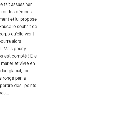
 fait assassiner 
e roi des démons 
ent et lui propose 
exauce le souhait de 
corps qu’elle vient 
ourra alors 
e. Mais pour y 
s est compté ! Elle 
marier et vivre en 
uc glacial, tout 
 rongé par la 
t perdre des "points 
 pas…