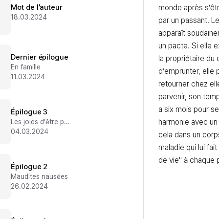
Mot de l'auteur
monde après s’être
18.03.2024
par un passant. L
apparaît soudainem
un pacte. Si elle 
Dernier épilogue
la propriétaire du 
En famille
d’emprunter, elle p
11.03.2024
retourner chez ell
parvenir, son temp
a six mois pour se 
Épilogue 3
harmonie avec un d
Les joies d'être parents
04.03.2024
cela dans un corps
maladie qui lui fai
de vie" à chaque
Épilogue 2
Maudites nausées
26.02.2024