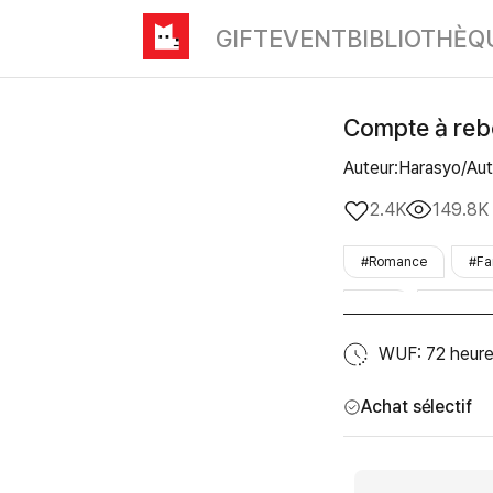
GIFT
EVENT
BIBLIOTHÈQ
Compte à reb
Auteur:Harasyo/Au
2.4K
149.8K
#Romance
#Fa
#duc
#contrat
#20coins
#peti
WUF: 72 heur
Achat sélectif