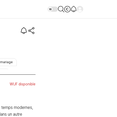
rs vers le bonheur
#mariage
inée
WUF disponible
 temps modernes, 
dans un autre 