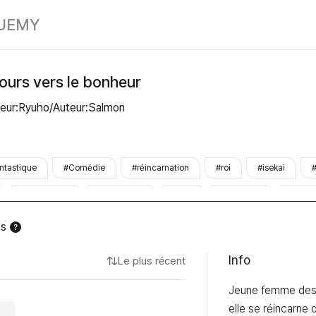
Compte à rebou
UE
MY
ours vers le bonheur
teur:Ryuho/Auteur:Salmon
ntastique
#Comédie
#réincarnation
#roi
#isekai
#aristocratie
#fakedating
#finie
#complète
#term
tprix
#WUF
#LezhinOnly
es
Info
Le plus récent
Jeune femme des
elle se réincarne 