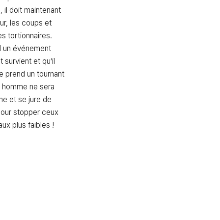
il doit maintenant 
ur, les coups et 
s tortionnaires. 
 un événement 
 survient et qu’il 
ie prend un tournant 
e homme ne sera 
e et se jure de 
pour stopper ceux 
ux plus faibles !