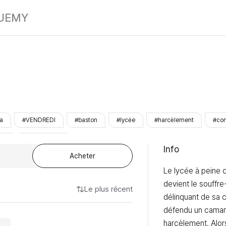
Trigger
UE
MY
a
#VENDREDI
#baston
#lycée
#harcèlement
#co
rêt
#LezhinOnly
Info
Acheter
Le lycée à peine 
devient le souffre
Le plus récent
délinquant de sa c
défendu un camara
harcèlement. Alors 