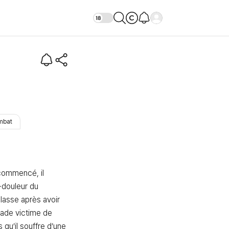
mbat
commencé, il 
-douleur du 
lasse après avoir 
de victime de 
qu’il souffre d’une 