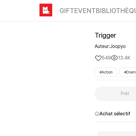
GIFT
EVENT
BIBLIOTHÈQ
Trigger
Auteur:Joopyo
549
13.4K
#Action
#Dram
#vengeance
#P
Prêt
Achat sélectif