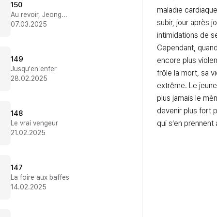
150
maladie cardiaque, 
Au revoir, Jeongwook
subir, jour après jo
07.03.2025
intimidations de se
Cependant, quand
149
encore plus violent
Jusqu'en enfer
frôle la mort, sa v
28.02.2025
extrême. Le jeun
plus jamais le mêm
devenir plus fort 
148
qui s’en prennent a
Le vrai vengeur
21.02.2025
147
La foire aux baffes
14.02.2025