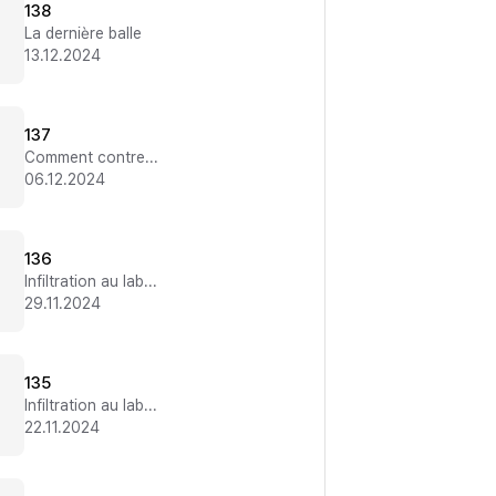
138
La dernière balle
13.12.2024
137
Comment contrer un Dokkaebi
06.12.2024
136
Infiltration au labo 2
29.11.2024
135
Infiltration au labo 1
22.11.2024