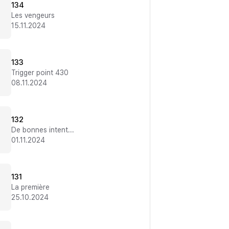
134
Les vengeurs
15.11.2024
133
Trigger point 430
08.11.2024
132
De bonnes intentions
01.11.2024
131
La première
25.10.2024