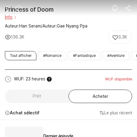
Princess of D
Princess of Doom
Info
Auteur:Han Seram/Auteur:Gae Nyang Ppa
136.3K
3.3K
Tout afficher
#Romance
#Fantastique
#Aventure
WUF: 23 heures
WUF disponible
Prêt
Acheter
Achat sélectif
Le plus récent
Dernier épisode