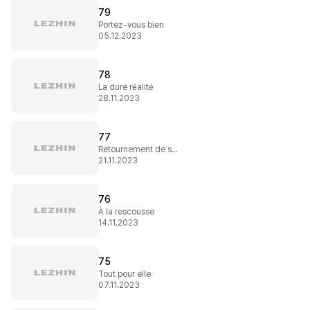
79
Portez-vous bien
05.12.2023
78
La dure réalité
28.11.2023
77
Retournement de situation
21.11.2023
76
À la rescousse
14.11.2023
75
Tout pour elle
07.11.2023