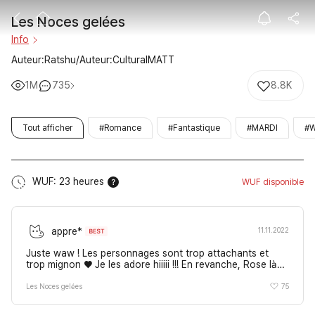
Les Noces gel
Les Noces gelées
Info
Auteur:Ratshu/Auteur:CulturaIMATT
1M
735
8.8K
Tout afficher
#Romance
#Fantastique
#MARDI
#
WUF: 23 heures
WUF disponible
appre*
11.11.2022
Juste waw ! Les personnages sont trop attachants et
trop mignon ♥ Je les adore hiiiii !!! En revanche, Rose là
c'est vraiment une 😡
75
Les Noces gelées