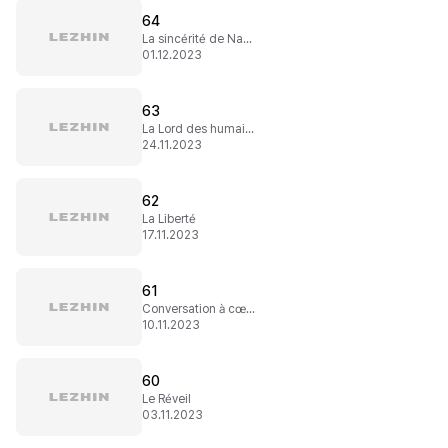
64
La sincérité de Naskan
01.12.2023
63
La Lord des humains
24.11.2023
62
La Liberté
17.11.2023
61
Conversation à cœur ouvert
10.11.2023
60
Le Réveil
03.11.2023