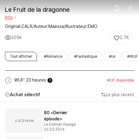
Le Fruit de la 
Le Fruit de la dragonne
Info
Original:CALX/Auteur:Maessa/Illustrateur:EMO
205K
2.7K
Tout afficher
#Romance
#Fantastique
#roi
#WUF
WUF: 23 heures
WUF disponible
Achat sélectif
Le plus récent
80 <Dernier
épisode>
Le Dernier Voyage
22.03.2024