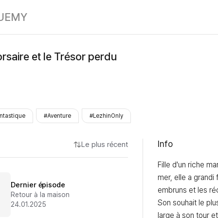
L'Apprentie Cor
UE
MY
rsaire et le Trésor perdu
ntastique
#Aventure
#LezhinOnly
Info
Le plus récent
Fille d'un riche m
mer, elle a grandi 
Dernier épisode
embruns et les réci
Retour à la maison
Son souhait le plu
24.01.2025
large à son tour et 