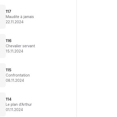
117
Maudite à jamais
22.11.2024
116
Chevalier servant
15.11.2024
115
Confrontation
08.11.2024
114
Le plan d'Arthur
01.11.2024