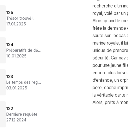
recherche d’un inc
125
royal, volé par un 
Trésor trouvé !
Alors quand le mei
17.01.2025
frère la demande e
saute sur l’occasio
marine royale, il l
124
unique de prendre 
Préparatifs de départ
10.01.2025
sécurité. Car navi
pour une jeune fil
encore plus lorsq
123
d’enfance, un orph
Le temps des regrets
père, cache impri
03.01.2025
la véritable carte 
Alors, prêts à mon
122
Dernière requête
27.12.2024