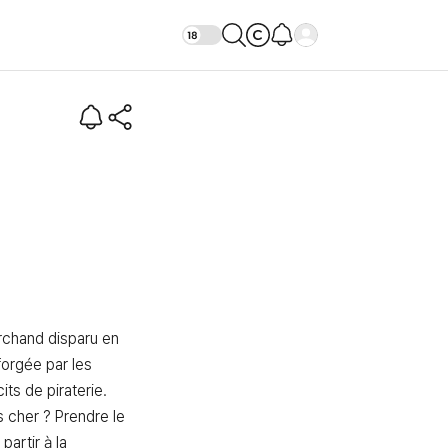
saire et le Trésor perdu
archand disparu en 
forgée par les 
ts de piraterie. 
s cher ? Prendre le 
partir à la 