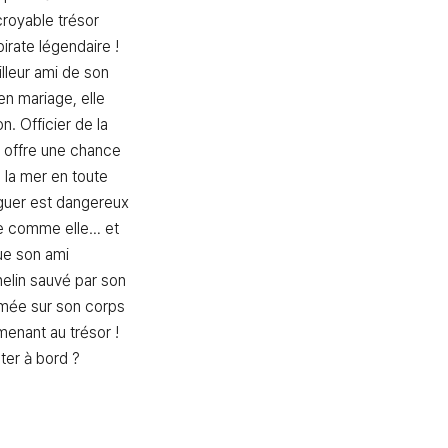
royable trésor 
pirate légendaire ! 
lleur ami de son 
n mariage, elle 
n. Officier de la 
ui offre une chance 
la mer en toute 
guer est dangereux 
le comme elle… et 
ue son ami 
elin sauvé par son 
mée sur son corps 
menant au trésor ! 
ter à bord ?