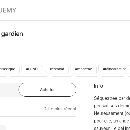
Un Ange pour 
UE
MY
 gardien
ntastique
#LUNDI
#combat
#moderne
#réincarnation
tte
#triangleamoureux
#rivalité
#humour
#pouvoirs
Info
Acheter
mplète
#Prêt
#LezhinOnly
Séquestrée par des
pensait ses dernier
Le plus récent
Heureusement (ou
pour elle, un ange f
sauveur. Le bel i