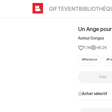
GIFT
EVENT
BIBLIOTHÈQ
Un Ange pour
Auteur:Gongsa
1.1K
46.2K
#Romance
#Fa
#girlpower
#de
Prêt
#terminée
#co
Achat sélectif