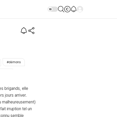
gardien
#démons
#finie
 brigands, elle 
s jours arriver. 
 malheureusement) 
ait irruption tel un 
nconnu semble 