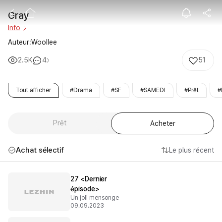
Gray
Gray
Info
Auteur:Woollee
2.5K
4
51
Tout afficher
#Drama
#SF
#SAMEDI
#Prêt
#
Prêt
Acheter
Achat sélectif
Le plus récent
27 <Dernier
épisode>
Un joli mensonge
09.09.2023