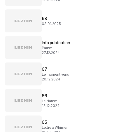
68
03.01.2025
Info publication
Pause
27.12.2024
67
Le moment venu
20.12.2024
66
La danse
13.12.2024
65
Lettre à Whimen