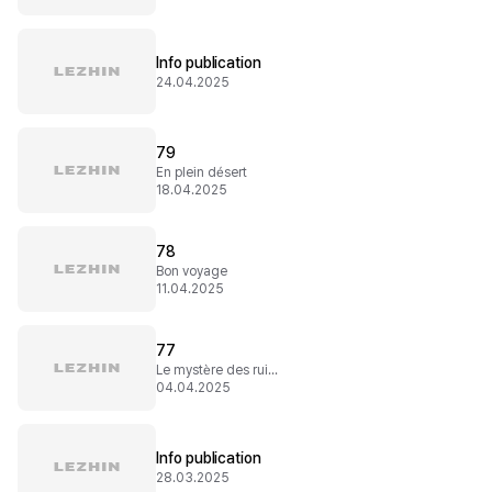
Info publication
24.04.2025
79
En plein désert
18.04.2025
78
Bon voyage
11.04.2025
77
Le mystère des ruines
04.04.2025
Info publication
28.03.2025