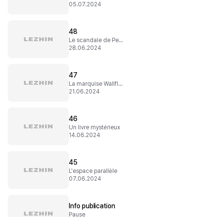
05.07.2024
48
Le scandale de Penny
28.06.2024
47
La marquise Wallflower
21.06.2024
46
Un livre mystérieux
14.06.2024
45
L'espace parallèle
07.06.2024
Info publication
Pause