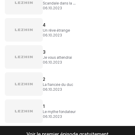
Scandale dans la capitale !
06.10.2023
4
Un rêve étrange
06.10.2023
3
Je vous attendrai
06.10.2023
2
La fiancée du duc
06.10.2023
1
Le mythe fondateur
06.10.2023
Voir le premier épisode gratuitement