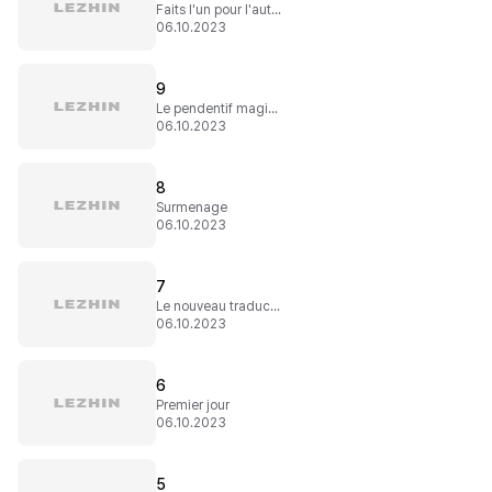
Faits l'un pour l'autre
06.10.2023
9
Le pendentif magique
06.10.2023
8
Surmenage
06.10.2023
7
Le nouveau traducteur
06.10.2023
6
Premier jour
06.10.2023
5