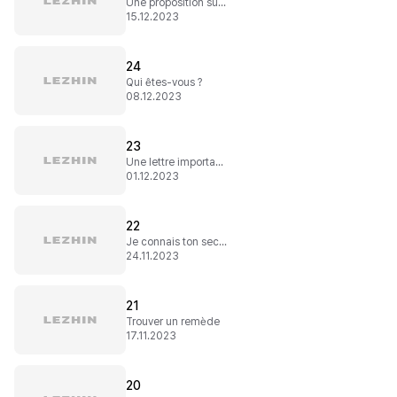
Une proposition surprenante
15.12.2023
24
Qui êtes-vous ?
08.12.2023
23
Une lettre importante
01.12.2023
22
Je connais ton secret
24.11.2023
21
Trouver un remède
17.11.2023
20