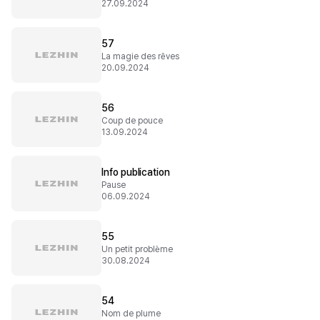
27.09.2024
57
La magie des rêves
20.09.2024
56
Coup de pouce
13.09.2024
Info publication
Pause
06.09.2024
55
Un petit problème
30.08.2024
54
Nom de plume