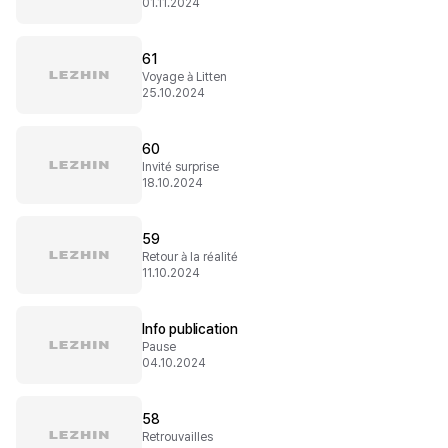
01.11.2024
61
Voyage à Litten
25.10.2024
60
Invité surprise
18.10.2024
59
Retour à la réalité
11.10.2024
Info publication
Pause
04.10.2024
58
Retrouvailles