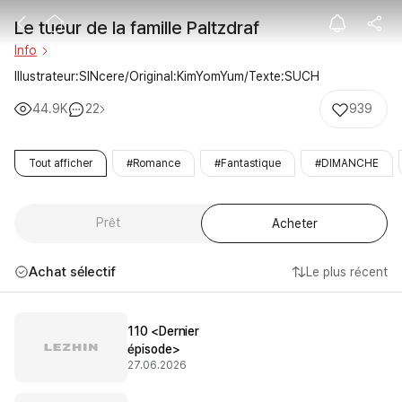
Le tueur de la 
Le tueur de la famille Paltzdraf
Info
Illustrateur:SINcere/Original:KimYomYum/Texte:SUCH
44.9K
22
939
Tout afficher
#Romance
#Fantastique
#DIMANCHE
Prêt
Acheter
Achat sélectif
Le plus récent
110 <Dernier
épisode>
27.06.2026