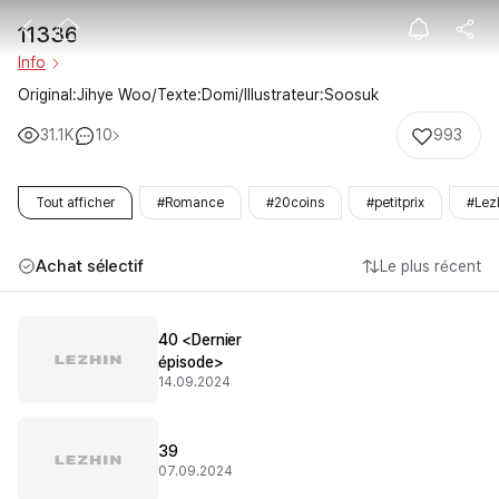
11336
11336
Info
Original:Jihye Woo/Texte:Domi/Illustrateur:Soosuk
31.1K
10
993
Tout afficher
#Romance
#20coins
#petitprix
#Lez
Achat sélectif
Le plus récent
40 <Dernier
épisode>
14.09.2024
39
07.09.2024