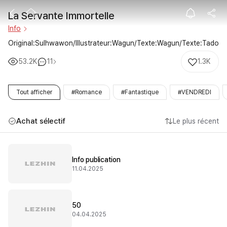
La Servante Im
La Servante Immortelle
Info
Original:Sulhwawon/Illustrateur:Wagun/Texte:Wagun/Texte:Tado
53.2K
11
1.3K
Tout afficher
#Romance
#Fantastique
#VENDREDI
Achat sélectif
Le plus récent
Info publication
11.04.2025
50
04.04.2025