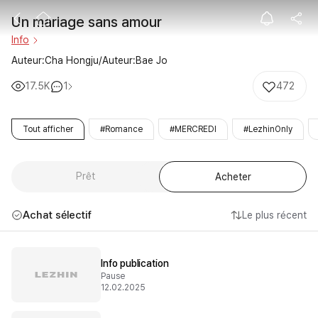
Un mariage sa
Un mariage sans amour
Info
Auteur:Cha Hongju/Auteur:Bae Jo
17.5K
1
472
Tout afficher
#Romance
#MERCREDI
#LezhinOnly
Prêt
Acheter
Achat sélectif
Le plus récent
Info publication
Pause
12.02.2025