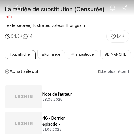
La mariée de s
La mariée de substitution (Censurée)
Info
Texte:seoree/Illustrateur:oteumilhongsam
64.3K
14
1.4K
Tout afficher
#Romance
#Fantastique
#DIMANCHE
Achat sélectif
Le plus récent
Note de l'auteur
28.06.2025
46 <Dernier
épisode>
21.06.2025