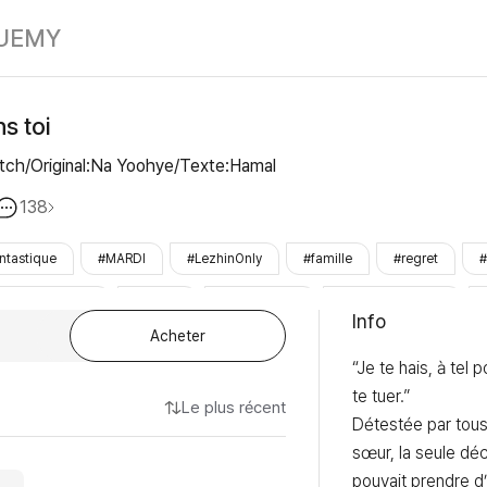
Un monde sans
UE
MY
s toi
witch/Original:Na Yoohye/Texte:Hamal
138
ntastique
#MARDI
#LezhinOnly
#famille
#regret
#
#réincarnation
#destin
#mec_regret
#fille_polyvalente
Info
Acheter
“Je te hais, à tel p
te tuer.”

Le plus récent
Détestée par tous 
sœur, la seule déc
pouvait prendre d’