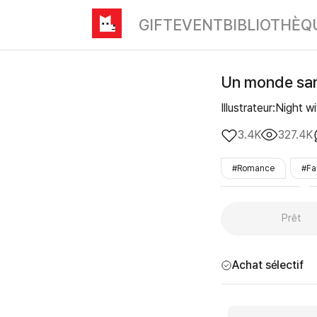
GIFT
EVENT
BIBLIOTHÈQ
Un monde san
Illustrateur:Night 
3.4K
327.4K
#Romance
#Fa
#apprentissage
Prêt
#Prêt
Achat sélectif