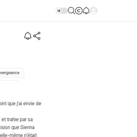
 toi
vengeance
#trahison
oint que j’ai envie de 
et trahie par sa 
ision que Sienna 
elle-même n’était 