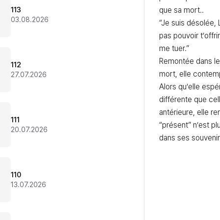
113
que sa mort..

03.08.2026
“Je suis désolée, 
pas pouvoir t’offrir
me tuer.”

Remontée dans le
112
mort, elle contemp
27.07.2026
Alors qu’elle espér
différente que cell
antérieure, elle r
111
“présent” n’est p
20.07.2026
dans ses souvenir
110
13.07.2026