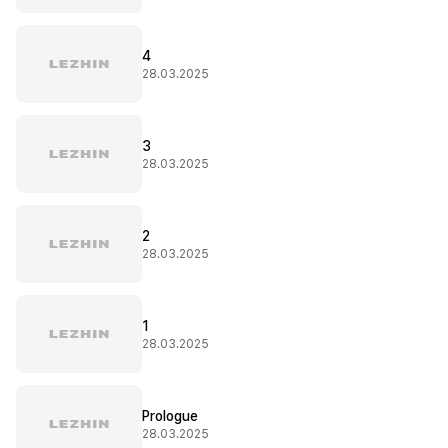
4
28.03.2025
3
28.03.2025
2
28.03.2025
1
28.03.2025
Prologue
28.03.2025