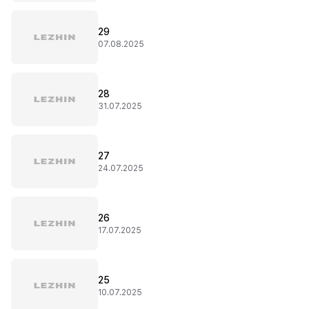
29
07.08.2025
28
31.07.2025
27
24.07.2025
26
17.07.2025
25
10.07.2025