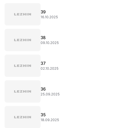
39
16.10.2025
38
09.10.2025
37
02.10.2025
36
25.09.2025
35
18.09.2025