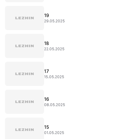
19
29.05.2025
18
22.05.2025
17
15.05.2025
16
08.05.2025
15
01.05.2025