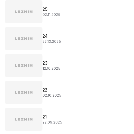
25
02.11.2025
24
22.10.2025
23
12.10.2025
22
02.10.2025
21
22.09.2025