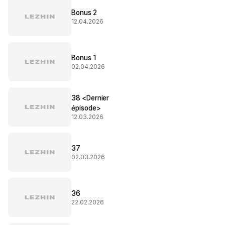
Bonus 2
12.04.2026
Bonus 1
02.04.2026
38 <Dernier
épisode>
12.03.2026
37
02.03.2026
36
22.02.2026