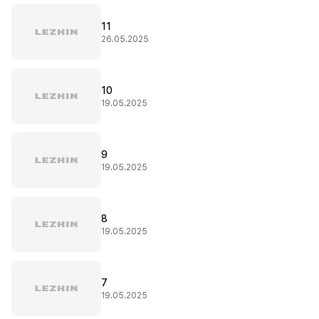
11
26.05.2025
10
19.05.2025
9
19.05.2025
8
19.05.2025
7
19.05.2025