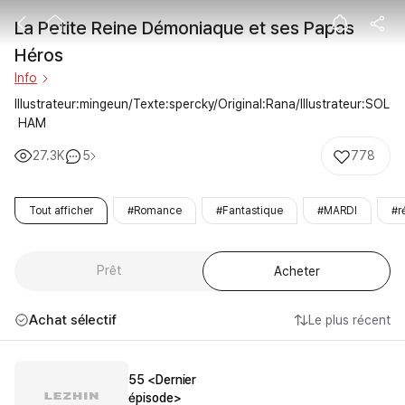
La Petite Rein
La Petite Reine Démoniaque et ses Papas 
Héros
Info
Illustrateur:mingeun/Texte:spercky/Original:Rana/Illustrateur:SOLO
 HAM
27.3K
5
778
Tout afficher
#Romance
#Fantastique
#MARDI
#r
Prêt
Acheter
Achat sélectif
Le plus récent
55 <Dernier
épisode>