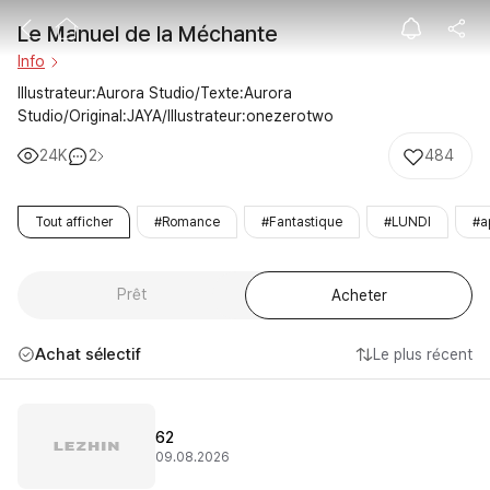
Le Manuel de 
Le Manuel de la Méchante
Info
Illustrateur:Aurora Studio/Texte:Aurora 
Studio/Original:JAYA/Illustrateur:onezerotwo
24K
2
484
Tout afficher
#Romance
#Fantastique
#LUNDI
#a
Prêt
Acheter
Achat sélectif
Le plus récent
62
09.08.2026