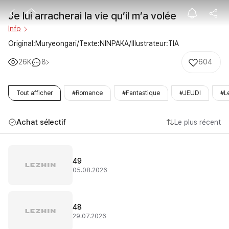
Je lui arrachera
Je lui arracherai la vie qu’il m’a volée
Info
Original:Muryeongari/Texte:NINPAKA/Illustrateur:TIA
26K
8
604
Tout afficher
#Romance
#Fantastique
#JEUDI
#L
Achat sélectif
Le plus récent
49
05.08.2026
48
29.07.2026