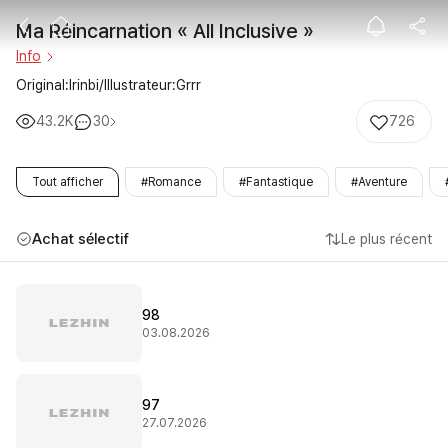
Ma Réincarnatio
Ma Réincarnation « All Inclusive »
Info
Original:Irinbi/Illustrateur:Grrr
43.2K
30
726
Tout afficher
#Romance
#Fantastique
#Aventure
Achat sélectif
Le plus récent
98
03.08.2026
97
27.07.2026