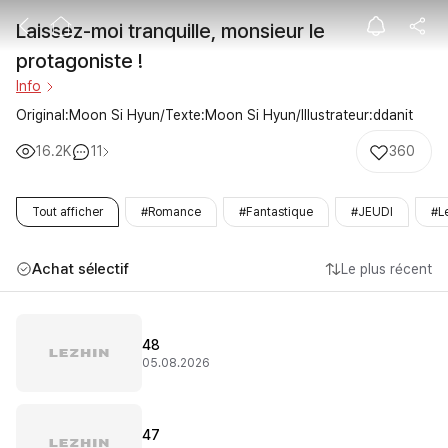
Laissez-moi tra
Laissez-moi tranquille, monsieur le 
protagoniste !
Info
Original:Moon Si Hyun/Texte:Moon Si Hyun/Illustrateur:ddanit
16.2K
11
360
Tout afficher
#Romance
#Fantastique
#JEUDI
#L
Achat sélectif
Le plus récent
48
05.08.2026
47