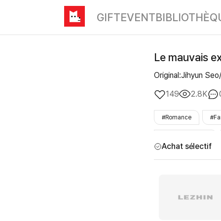
GIFT
EVENT
BIBLIOTHÈQ
Le mauvais ex
Original:Jihyun Se
149
2.8K
#Romance
#Fa
#mec_affectueux
Achat sélectif