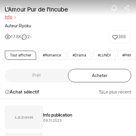
L'Amour Pur de
L'Amour Pur de l'Incube
Info
Auteur:Ryoku
17.8K
2
388
Tout afficher
#Romance
#Drama
#LUNDI
#Prêt
Prêt
Acheter
Achat sélectif
Le plus récent
Info publication
09.11.2023