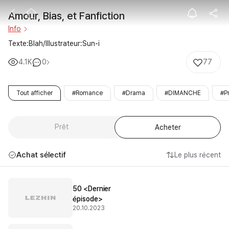
Amour, Bias, et
Amour, Bias, et Fanfiction
Info
Texte:Blah/Illustrateur:Sun-i
4.1K
0
77
Tout afficher
#Romance
#Drama
#DIMANCHE
#P
Prêt
Acheter
Achat sélectif
Le plus récent
50 <Dernier
épisode>
20.10.2023