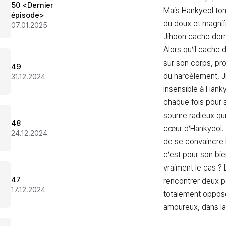
50 <Dernier
Mais Hankyeol to
épisode>
du doux et magnif
07.01.2025
Jihoon cache derri
Alors qu’il cache d
sur son corps, pro
49
du harcèlement, Ji
31.12.2024
insensible à Hankye
chaque fois pour 
sourire radieux qui 
48
cœur d’Hankyeol. 
24.12.2024
de se convaincre l
c’est pour son bie
vraiment le cas ? L
47
rencontrer deux p
17.12.2024
totalement opposé
amoureux, dans la 