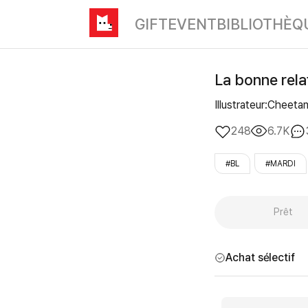
GIFT
EVENT
BIBLIOTHÈQ
La bonne rela
Illustrateur:Chee
248
6.7K
#BL
#MARDI
Prêt
Achat sélectif