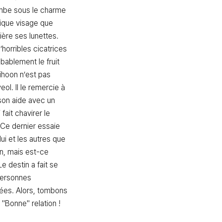
mbe sous le charme 
ique visage que 
ère ses lunettes. 
’horribles cicatrices 
bablement le fruit 
hoon n’est pas 
ol. Il le remercie à 
son aide avec un 
fait chavirer le 
Ce dernier essaie 
ui et les autres que 
n, mais est-ce 
e destin a fait se 
ersonnes 
es. Alors, tombons 
"Bonne" relation !