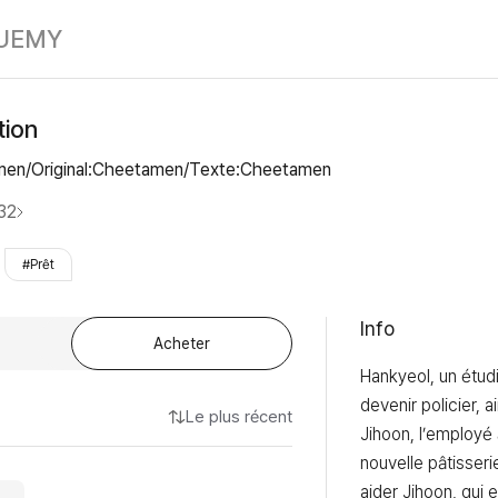
La bonne relat
UE
MY
tion
tamen/Original:Cheetamen/Texte:Cheetamen
32
#Prêt
Info
Acheter
Hankyeol, un étudi
devenir policier, 
Le plus récent
Jihoon, l’employé 
nouvelle pâtisserie
aider Jihoon, qui e