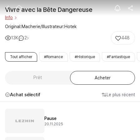
Vivre avec la 
Vivre avec la Bête Dangereuse
Info
Original:Macherie/Illustrateur:Hotek
13K
2
448
Tout afficher
#Romance
#Historique
#Fantastique
Prêt
Acheter
Achat sélectif
Le plus récent
Pause
20.11.2025