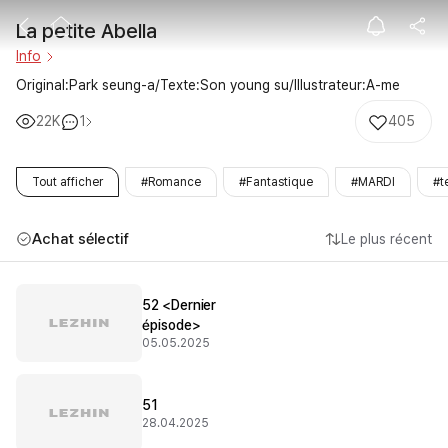
La petite Abell
La petite Abella
Info
Original:Park seung-a/Texte:Son young su/Illustrateur:A-me
22K
1
405
Tout afficher
#Romance
#Fantastique
#MARDI
#t
Achat sélectif
Le plus récent
52 <Dernier
épisode>
05.05.2025
51
28.04.2025