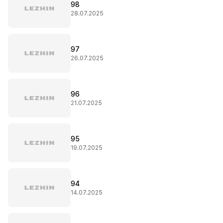
98
28.07.2025
97
26.07.2025
96
21.07.2025
95
19.07.2025
94
14.07.2025