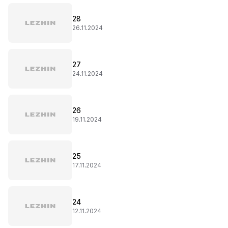
28
26.11.2024
27
24.11.2024
26
19.11.2024
25
17.11.2024
24
12.11.2024