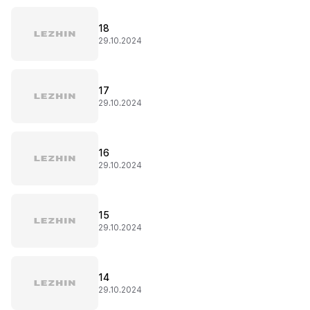
18
29.10.2024
17
29.10.2024
16
29.10.2024
15
29.10.2024
14
29.10.2024