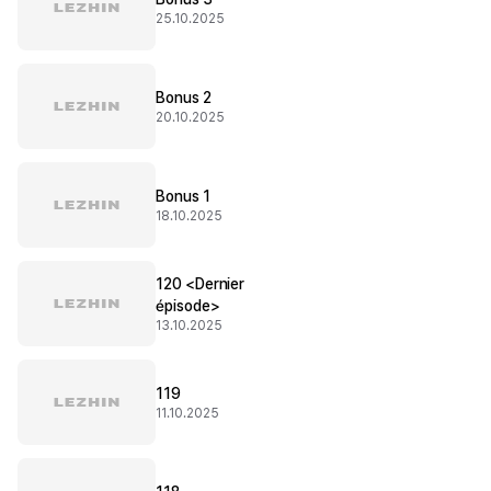
25.10.2025
Bonus 2
20.10.2025
Bonus 1
18.10.2025
120 <Dernier
épisode>
13.10.2025
119
11.10.2025