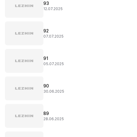
93
12.07.2025
92
07.07.2025
91
05.07.2025
90
30.06.2025
89
28.06.2025