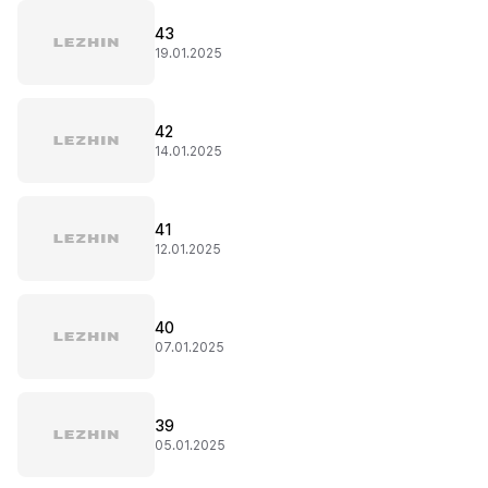
43
19.01.2025
42
14.01.2025
41
12.01.2025
40
07.01.2025
39
05.01.2025