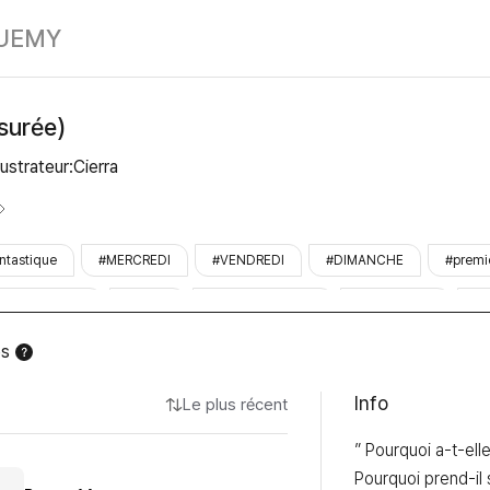
Béatrice (Cens
UE
MY
surée)
lustrateur:Cierra
ntastique
#MERCREDI
#VENDREDI
#DIMANCHE
#premi
lle_affectueuse
#noble
#mec_affectueux
#mec_fidèle
#m
fille_malheureuse
es
Info
Le plus récent
” Pourquoi a-t-elle
Pourquoi prend-il 