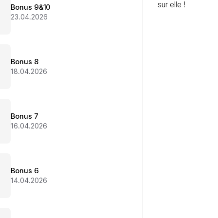
sur elle !
Bonus 9&10
23.04.2026
Bonus 8
18.04.2026
Bonus 7
16.04.2026
Bonus 6
14.04.2026