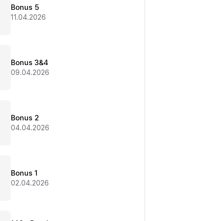
Bonus 5
11.04.2026
Bonus 3&4
09.04.2026
Bonus 2
04.04.2026
Bonus 1
02.04.2026