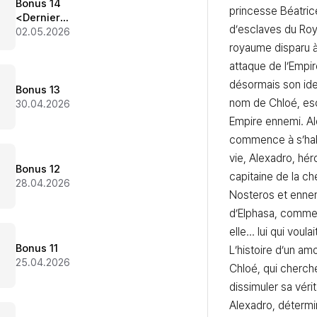
Bonus 14
princesse Béatric
<Dernier
d’esclaves du Ro
épisode>
02.05.2026
royaume disparu à 
attaque de l’Empi
désormais son ident
Bonus 13
nom de Chloé, esc
30.04.2026
Empire ennemi. Alo
commence à s’habi
vie, Alexadro, héro
Bonus 12
capitaine de la ch
28.04.2026
Nosteros et ennem
d’Elphasa, commen
elle... lui qui voula
Bonus 11
L’histoire d’un amo
25.04.2026
Chloé, qui cherch
dissimuler sa vérita
Alexadro, détermin