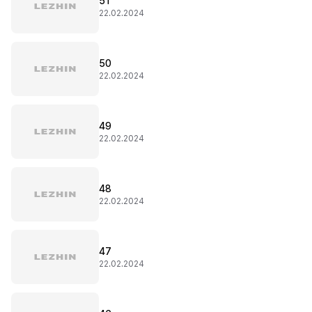
51
22.02.2024
50
22.02.2024
49
22.02.2024
48
22.02.2024
47
22.02.2024