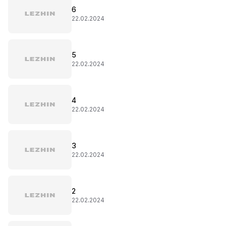
6
22.02.2024
5
22.02.2024
4
22.02.2024
3
22.02.2024
2
22.02.2024