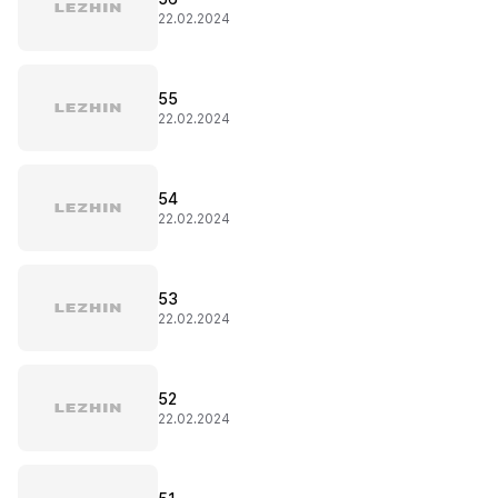
22.02.2024
55
22.02.2024
54
22.02.2024
53
22.02.2024
52
22.02.2024